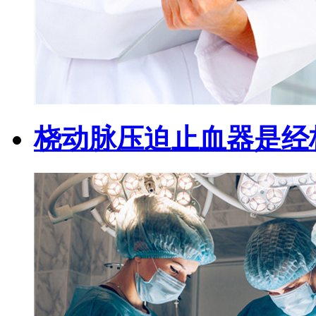
桡动脉压迫止血器是经