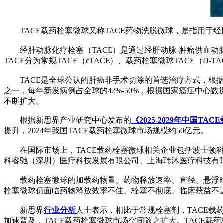
TACE载药栓塞微球又称TACE药物洗脱微球，是指用于经
经肝动脉化疗栓塞（TACE）是通过经肝动脉-肿瘤供血动
TACE分为常规TACE（cTACE）、载药栓塞微球TACE
TACE是全球公认的肝癌非手术切除的首选治疗方式，根据《
之一，每年新发病例占全球的42%-50%，根据国家癌症中心数据
不断扩大。
根据新思界产业研究中心发布的
《2025-2029年中国
提升，2024年我国TACE载药栓塞微球市场规模约50亿元。
在国际市场上，TACE载药栓塞微球相关企业包括波士顿科
科睿驰（深圳）医疗科技发展有限公司、上海玮沐医疗科技有限公司
载药栓塞微球的加载药物量、药物释放速率、直径、悬浮时间
栓塞微球仍面临药物释放效率不佳、栓塞不彻底、临床获益不
新思界
行业分析
人士表示，相比于常规栓塞剂，TACE载
加速普及，TACE载药栓塞微球市场空间随之扩大。TACE