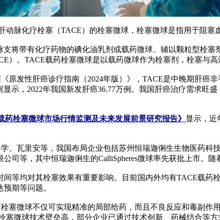
肝动脉化疗栓塞（TACE）的栓塞微球，栓塞微球是指用于阻塞
脉支将带有化疗药物的碘化油乳剂或载药微球、辅以颗粒型栓塞
（D-TACE）。TACE载药栓塞微球是以载药微球作为栓塞剂，栓
原发性肝癌诊疗指南（2024年版）》，TACE是中晚期肝癌
显示，2022年我国新发肝癌36.77万例。我国肝癌治疗需求旺
TACE载药栓塞微球市场行情监测及未来发展前景研究报告》
显示，近
学、瓦里安等，我国布局企业包括苏州恒瑞迦俐生生物医药科技
等，其中恒瑞迦俐生的CalliSpheres微球率先获批上市。
等均对其栓塞效果有重要影响。目前国内外均有TACE载药栓塞
达预期等问题。
药栓塞微球不仅可实现精准的局部给药，而且不良反应和毒副作用
载药栓塞微球技术壁垒高，部分企业已通过技术创新、药械结合等