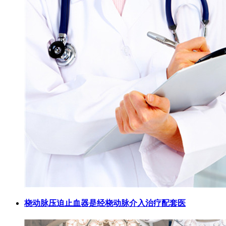
桡动脉压迫止血器是经桡动脉介入治疗配套医