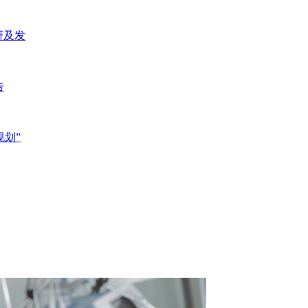
研及发
告
规划”