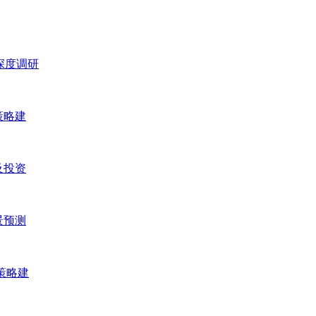
场深度调研
策略建
及投资
景预测
资策略建