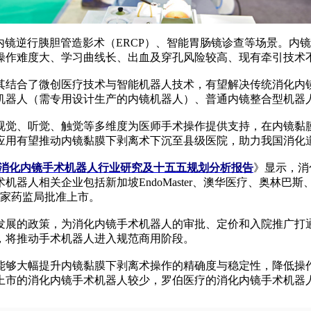
镜逆行胰胆管造影术（ERCP）、智能胃肠镜诊查等场景。内
操作难度大、学习曲线长、出血及穿孔风险较高、现有牵引技术
结合了微创医疗技术与智能机器人技术，有望解决传统消化内镜
机器人（需专用设计生产的内镜机器人）、普通内镜整合型机器
觉、听觉、触觉等多维度为医师手术操作提供支持，在内镜黏膜
应用有望推动内镜黏膜下剥离术下沉至县级医院，助力我国消化
球及中国消化内镜手术机器人行业研究及十五五规划分析报告
》显示，消
相关企业包括新加坡EndoMaster、澳华医疗、奥林巴斯、罗
国家药监局批准上市。
展的政策，为消化内镜手术机器人的审批、定价和入院推广打通
，将推动手术机器人进入规范商用阶段。
能够大幅提升内镜黏膜下剥离术操作的精确度与稳定性，降低操
的消化内镜手术机器人较少，罗伯医疗的消化内镜手术机器人End