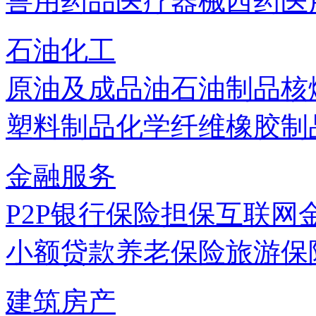
兽用药品
医疗器械
西药
医
石油化工
原油及成品油
石油制品
核
塑料制品
化学纤维
橡胶制
金融服务
P2P
银行
保险
担保
互联网
小额贷款
养老保险
旅游保
建筑房产