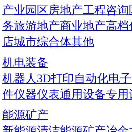
产业园区
房地产
工程咨询
务
旅游地产
商业地产
高档
店
城市综合体
其他
机电装备
机器人
3D打印
自动化
电子
件
仪器仪表
通用设备
专用
能源矿产
新能源
清洁能源
矿产
冶金