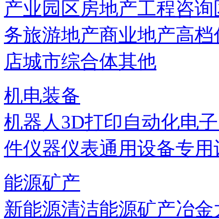
产业园区
房地产
工程咨询
务
旅游地产
商业地产
高档
店
城市综合体
其他
机电装备
机器人
3D打印
自动化
电子
件
仪器仪表
通用设备
专用
能源矿产
新能源
清洁能源
矿产
冶金