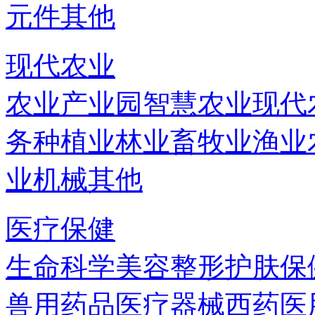
元件
其他
现代农业
农业产业园
智慧农业
现代
务
种植业
林业
畜牧业
渔业
业机械
其他
医疗保健
生命科学
美容
整形
护肤
保
兽用药品
医疗器械
西药
医