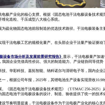
业化的核心支撑。根据《固态电池干法电极设备技术规范》（T/
纤维化造粒、干压成型八大核心系统。
为硫化物固态电池前段制造的优选技术路径。干法电极装备主要
现干法电极工艺的规模化量产。在头部企业干法量产验证驱动下
干法电极设备市场分析及发展前景研究报告》
显示，干法电极量产加速带
内，我国企业凭借高性价比、强大的制造能力、产业链协同等优
技、华彩科技、嘉拓智能、纳科诺尔与清研电子等，国内企业正
公司年报，2025年，其锂电池生产设备实现营收10.98亿元，
态电池干法电极设备技术规范》（T/TMAC 256-202
为固态电池干法电极设备的设计、制造、验收提供了统一的技术
建设节奏明显提速，干法电极设备作为干法电极产业化的核心支