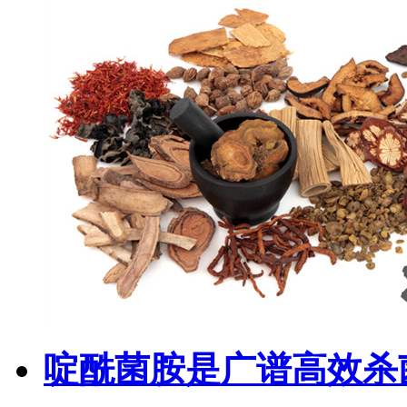
啶酰菌胺是广谱高效杀