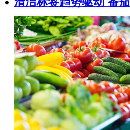
清洁标签趋势驱动 番