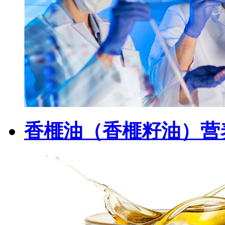
香榧油（香榧籽油）营