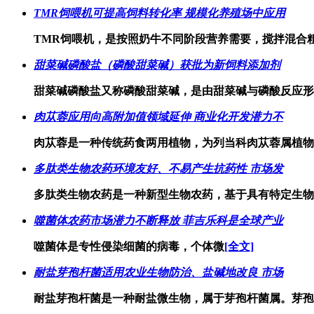
TMR饲喂机可提高饲料转化率 规模化养殖场中应用
TMR饲喂机，是按照奶牛不同阶段营养需要，搅拌混合
甜菜碱磷酸盐（磷酸甜菜碱）获批为新饲料添加剂
甜菜碱磷酸盐又称磷酸甜菜碱，是由甜菜碱与磷酸反应形
肉苁蓉应用向高附加值领域延伸 商业化开发潜力不
肉苁蓉是一种传统药食两用植物，为列当科肉苁蓉属植物
多肽类生物农药环境友好、不易产生抗药性 市场发
多肽类生物农药是一种新型生物农药，基于具有特定生物
噬菌体农药市场潜力不断释放 菲吉乐科是全球产业
噬菌体是专性侵染细菌的病毒，个体微
[全文]
耐盐芽孢杆菌适用农业生物防治、盐碱地改良 市场
耐盐芽孢杆菌是一种耐盐微生物，属于芽孢杆菌属。芽孢