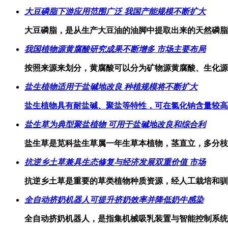
大豆磷脂下游应用范围广泛 我国产能规模不断扩大
大豆磷脂，是从生产大豆油的油脚中提取出来的天然磷脂
我国植物源黄腐酸研究成果不断增多 市场主要布局
按照来源来划分，黄腐酸可以分为矿物源黄腐酸、生化源
盐生植物适用于盐碱地改良 种植规模将不断扩大
盐生植物具有耐盐碱、聚盐等特性，可在氯化钠含量较高
盐生草为典型聚盐植物 可用于盐碱地改良和综合利
盐生草是苋科盐生草属一年生草本植物，茎直立，多分枝
抗逆乡土草兼具生态修复与经济发展双重价值 市场
抗逆乡土草是重要的草类植物种质资源，经人工栽培和驯
全自动挤奶机器人可提升挤奶效率并降低奶牛感染
全自动挤奶机器人，是指集机械吸乳装置与智能控制系统