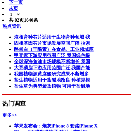
下一页
末页
共
82
页
1640
条
热点资讯
液相育种芯片适用于生物育种领域 我
固相基因芯片市场发展空间广阔 拉索
酪蛋白（干酪素）在食品、工业领域应
甲壳素下游应用范围广泛 我国绿色提
全球深海鱼油市场规模不断增长 我国
大豆磷脂下游应用范围广泛 我国产能
我国植物源黄腐酸研究成果不断增多
盐生植物适用于盐碱地改良 种植规模
盐生草为典型聚盐植物 可用于盐碱地
热门调查
更多>>
苹果发布会：炮灰iPhone 8 套路iPhone X