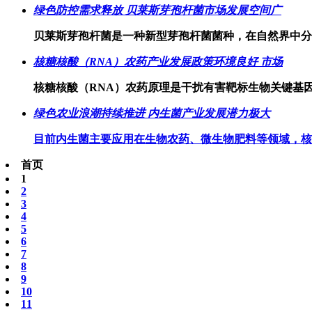
绿色防控需求释放 贝莱斯芽孢杆菌市场发展空间广
贝莱斯芽孢杆菌是一种新型芽孢杆菌菌种，在自然界中分
核糖核酸（RNA）农药产业发展政策环境良好 市场
核糖核酸（RNA）农药原理是干扰有害靶标生物关键基
绿色农业浪潮持续推进 内生菌产业发展潜力极大
目前内生菌主要应用在生物农药、微生物肥料等领域，核
首页
1
2
3
4
5
6
7
8
9
10
11