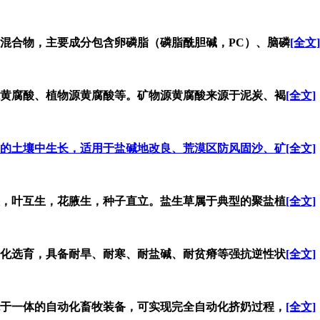
混合物，主要成分包含卵磷脂（磷脂酰胆碱，PC）、脑磷
[全文]
黄腐酸、植物源黄腐酸等。矿物源黄腐酸来源于泥炭、褐
[全文]
的土壤中生长，适用于盐碱地改良、荒漠区防风固沙、矿
[全文]
，叶互生，花腋生，种子直立。盐生草属于典型的聚盐植
[全文]
化选育，具备耐旱、耐寒、耐盐碱、耐贫瘠等强抗逆性状
[全文]
于一体的自动化畜牧装备，可实现完全自动化挤奶过程，
[全文]