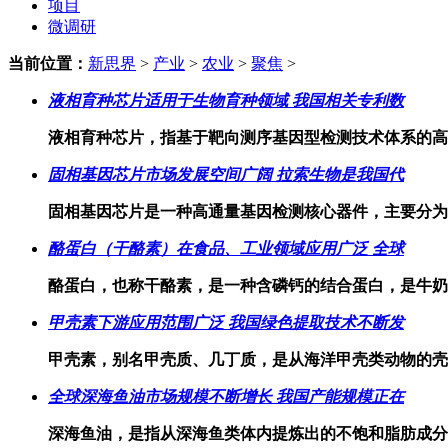
项目
微调研
当前位置：
新思界
>
产业
>
农业
>
聚焦
>
液相育种芯片适用于生物育种领域 我国相关专利数
液相育种芯片，指基于靶向测序基因型检测技术体系的高
固相基因芯片市场发展空间广阔 拉索生物是我国代
固相基因芯片是一种高通量基因检测核心器件，主要分为
酪蛋白（干酪素）在食品、工业领域应用广泛 全球
酪蛋白，也称干酪素，是一种含磷钙的结合蛋白，是牛奶
甲壳素下游应用范围广泛 我国绿色提取技术不断发
甲壳素，别名甲壳质、几丁质，是从海洋甲壳类动物的壳
全球深海鱼油市场规模不断增长 我国产能规模正在
深海鱼油，是指从深海鱼类体内提炼出的不饱和脂肪成分