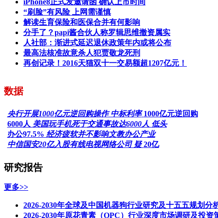
iPhone8正式发邀请函 确认上市时间
“刷脸”有风险 上网需谨慎
解读生育保险和医保合并有何影响
分手了？papi酱合伙人称罗辑思维撤资属实
人社部：渐进式延迟退休政策年内或将公布
最高法核准故意杀人犯贾敬龙死刑
再创记录！2016天猫双十一交易额超1207亿元！
数据
央行开展1000亿元逆回购操作 中标利率
1000亿元逆回购
6000人
美国玩手机死于交通事故达6000人 低头
办公97.5%
经济疲软并不影响文教办公产业
中信国安20亿入股有线电视网络公司 疑
20亿
研究报告
更多>>
2026-2030年全球及中国机器狗行业研究及十五五规划分
2026-2030年原花青素（OPC）行业深度市场调研及投