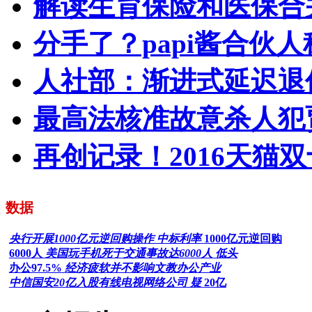
解读生育保险和医保合
分手了？papi酱合伙
人社部：渐进式延迟退
最高法核准故意杀人犯
再创记录！2016天猫双
数据
央行开展1000亿元逆回购操作 中标利率
1000亿元逆回购
6000人
美国玩手机死于交通事故达6000人 低头
办公97.5%
经济疲软并不影响文教办公产业
中信国安20亿入股有线电视网络公司 疑
20亿