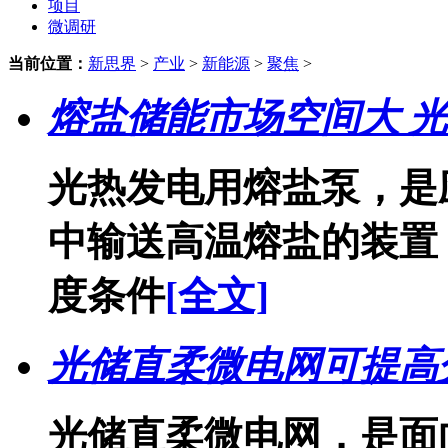
项目
微调研
当前位置：
新思界
>
产业
>
新能源
>
聚焦
>
熔盐储能市场空间大 
光热发电用熔盐泵，是
中输送高温熔盐的装置，
度条件
[全文]
光储直柔微电网可提高
光储直柔微电网，是面