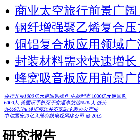
商业太空旅行前景广阔
钢纤增强聚乙烯复合压力
铜铝复合板应用领域广
封装材料需求快速增长
蜂窝吸音板应用前景广
央行开展1000亿元逆回购操作 中标利率
1000亿元逆回购
6000人
美国玩手机死于交通事故达6000人 低头
办公97.5%
经济疲软并不影响文教办公产业
中信国安20亿入股有线电视网络公司 疑
20亿
研究报告