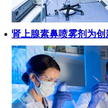
肾上腺素鼻喷雾剂为创