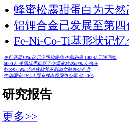
蜂蜜松露甜蛋白为天然
铝锂合金已发展至第四
Fe-Ni-Co-Ti基形
央行开展1000亿元逆回购操作 中标利率
1000亿元逆回购
6000人
美国玩手机死于交通事故达6000人 低头
办公97.5%
经济疲软并不影响文教办公产业
中信国安20亿入股有线电视网络公司 疑
20亿
研究报告
更多>>