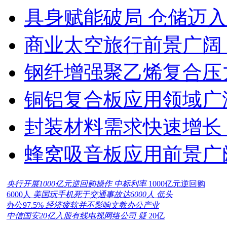
具身赋能破局 仓储迈
商业太空旅行前景广阔
钢纤增强聚乙烯复合压力
铜铝复合板应用领域广
封装材料需求快速增长
蜂窝吸音板应用前景广
央行开展1000亿元逆回购操作 中标利率
1000亿元逆回购
6000人
美国玩手机死于交通事故达6000人 低头
办公97.5%
经济疲软并不影响文教办公产业
中信国安20亿入股有线电视网络公司 疑
20亿