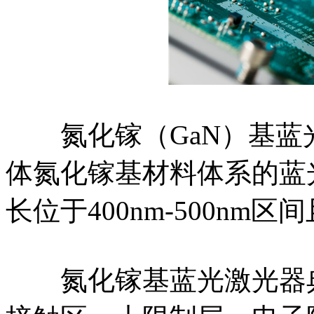
氮化镓（GaN）基蓝
体氮化镓基材料体系的蓝
长位于400nm-500n
氮化镓基蓝光激光器典