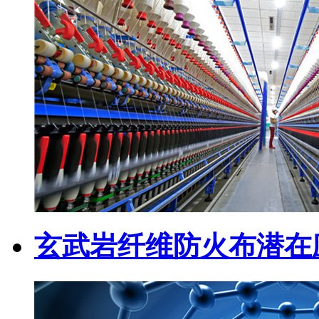
玄武岩纤维防火布潜在