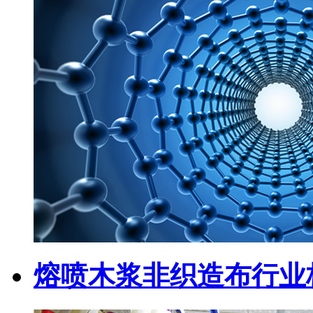
熔喷木浆非织造布行业