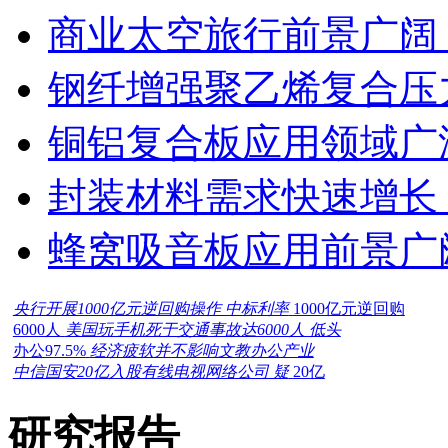
商业太空旅行前景广阔
钢纤增强聚乙烯复合压力
铜铝复合板应用领域广
封装材料需求快速增长
蜂窝吸音板应用前景广
央行开展1000亿元逆回购操作 中标利率
1000亿元逆回购
6000人
美国玩手机死于交通事故达6000人 低头
办公97.5%
经济疲软并不影响文教办公产业
中信国安20亿入股有线电视网络公司 疑
20亿
研究报告