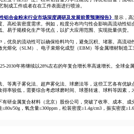
工艺制成工件或者在在工件表面进行喷涂。
高流动性铝合金粉末行业市场深度调研及发展前景预测报告》
显示，高
度、高松装密度需求。例如，粒度分布均匀性会影响高流动性铝
低、易于规模化生产等优点，以扩大应用范围、实现批量供货。
，优良的流动性可以确保给料均匀，避免沉积、堵塞。高流动性
光熔化（SLM）、电子束熔化成型（EBM）等金属增材制造
025-2030年将继续以28%左右的年复合增长率高速增长。全
、等离子雾化法、超声雾化法、球磨法等，这些工艺各有优缺点
收得率较低，需要综合考虑球磨时间、球墨转速、球料等因素，
有研金属复合材料（北京）股份公司，突破了收率、成本、成分均
0s/50g，氧含量≤300ppm，松装密度≥1.4g/cm3，振实密度≥