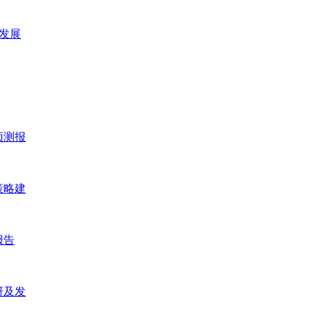
及发展
预测报
策略建
报告
研及发