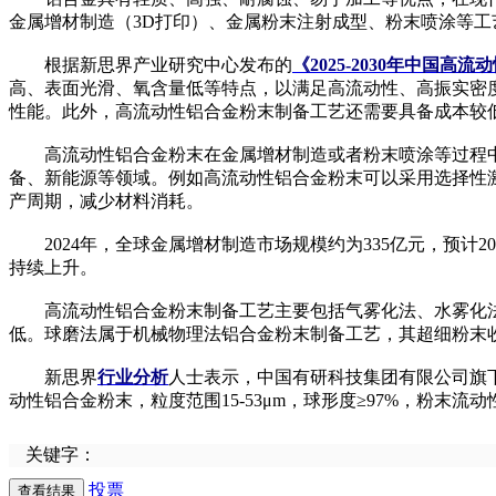
金属增材制造（3D打印）、金属粉末注射成型、粉末喷涂等
根据新思界产业研究中心发布的
《2025-2030年中国
高、表面光滑、氧含量低等特点，以满足高流动性、高振实密
性能。此外，高流动性铝合金粉末制备工艺还需要具备成本较
高流动性铝合金粉末在金属增材制造或者粉末喷涂等过程中
备、新能源等领域。例如高流动性铝合金粉末可以采用选择性激
产周期，减少材料消耗。
2024年，全球金属增材制造市场规模约为335亿元，预计2
持续上升。
高流动性铝合金粉末制备工艺主要包括气雾化法、水雾化法
低。球磨法属于机械物理法铝合金粉末制备工艺，其超细粉末
新思界
行业分析
人士表示，中国有研科技集团有限公司旗下
动性铝合金粉末，粒度范围15-53μm，球形度≥97%，粉末流动性≤8
关键字：
投票