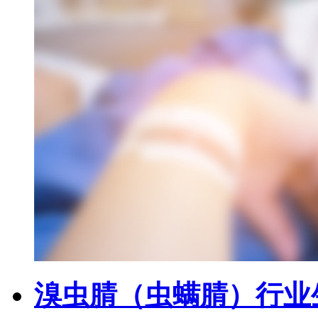
溴虫腈（虫螨腈）行业