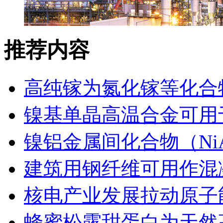
推荐内容
高纯镓为氮化镓等化合
镍基单晶高温合金可用
镍铝金属间化合物（Ni
建筑用钢纤维可用作混
核电产业发展拉动原子
蜂蜜松露甜蛋白为天然