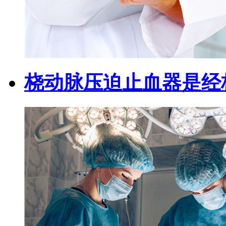
桡动脉压迫止血器是经