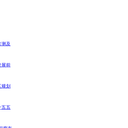
监测及
发展前
五规划
十五五