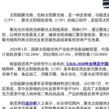
太阳能聚光镜，也称太阳聚光镜，是一种反射镜，功能是通
（CPV）、聚光太阳能热发电（CSP）的核心组件，是提高
聚光光伏系统也称聚光太阳能系统，简称CPV，通过聚焦太
统，以维持光线垂直入射，确保光线准确汇聚至接收面。聚光
聚光镜阵列将太阳光反射至吸热器或者集热管来产生热量。
2026年1月，国家太阳能光热产业技术创新战略联盟、中国可
计装机容量1738.2MW，同比增长107.0%，并网容量1720.0M
根据新思界产业研究中心发布的
《2026-2030年全球
镜两种，聚光太阳能热发电（CSP）基本都采用反射式聚光
谷物干燥、食品加工、消毒灭菌、海水淡化、污废水处理等领
太阳能聚光镜通常采用玻璃材料进行制造。2025年7月，中
踪系统，其中反射镜的法向反射率不低于94%，提高了太阳能
克力基质中嵌入纳米级二氧化硅晶须，产品的镜面反射率达到9
新思界
行业分析
人士表示，在全球范围内，聚光太阳能热发
放。从技术方面来看，太阳能聚光镜正在向着高效化、轻量化